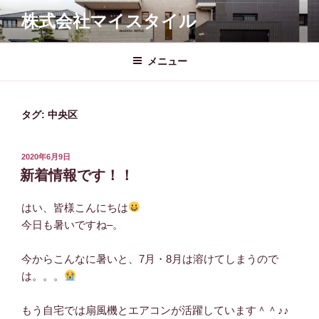
コ
株式会社マイスタイル
ン
テ
ン
メニュー
ツ
へ
ス
タグ:
中央区
キ
ッ
投
2020年6月9日
プ
稿
新着情報です！！
日:
はい、皆様こんにちは
今日も暑いですね–。
今からこんなに暑いと、7月・8月は溶けてしまうので
は。。。
もう自宅では扇風機とエアコンが活躍しています＾＾♪♪