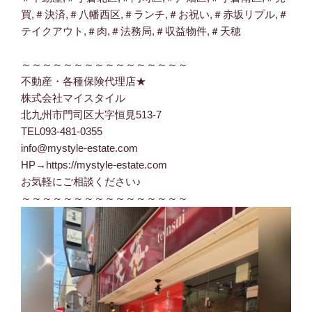
買
,
＃決済
,
＃八幡西区
,
＃ランチ
,
＃お祝い
,
＃赤坂リプル
,
＃
テイクアウト
,
＃肉
,
＃法務局
,
＃収益物件
,
＃天穂
～～～～～～～～～～～～～～～～
不動産・各種保険代理店★
株式会社マイスタイル
北九州市門司区大字恒見513-7
TEL093-481-0355
info@mystyle-estate.com
HP→https://mystyle-estate.com
お気軽にご相談ください♪
～～～～～～～～～～～～～～～～
動
画
プ
レ
ー
ヤ