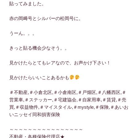
貼ってみました。
赤の岡﨑号とシルバーの松岡号に。
うーん。。。
きっと貼る機会少なそう。。
見かけたらとてもレアなので、お声かけ下さい！
見かけたらいいことあるかも
＃不動産
,
＃小倉北区
,
＃小倉南区
,
＃戸畑区
,
＃八幡西区
,
＃
営業車
,
＃ステッカー
,
＃宅建協会
,
＃自家用車
,
＃賃貸
,
＃売
買
,
＃収益物件
,
＃マイスタイル
,
＃mystyle
,
＃保険
,
＃あいお
いニッセイ同和損害保険
～～～～～～～～～～～～～～～～
不動産・各種保険代理店★