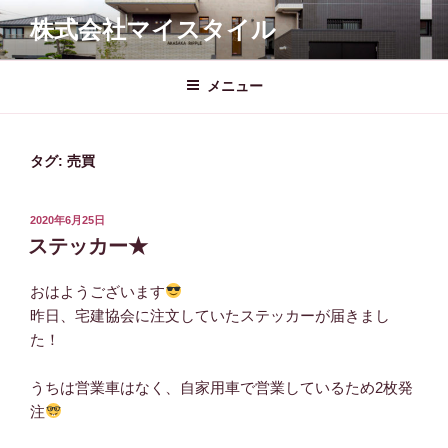
コ
株式会社マイスタイル
ン
テ
ン
メニュー
ツ
へ
ス
タグ:
売買
キ
ッ
投
2020年6月25日
プ
稿
ステッカー★
日:
おはようございます
昨日、宅建協会に注文していたステッカーが届きまし
た！
うちは営業車はなく、自家用車で営業しているため2枚発
注