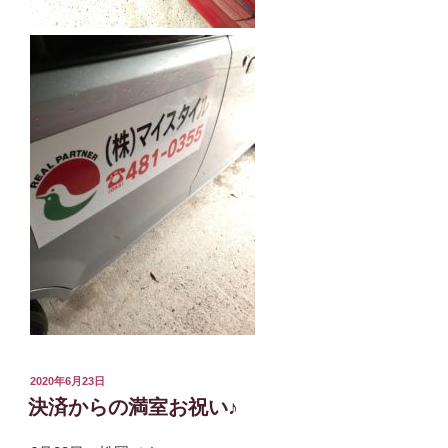
投
2020年6月23日
稿
決済からの満室お祝い♪
日: