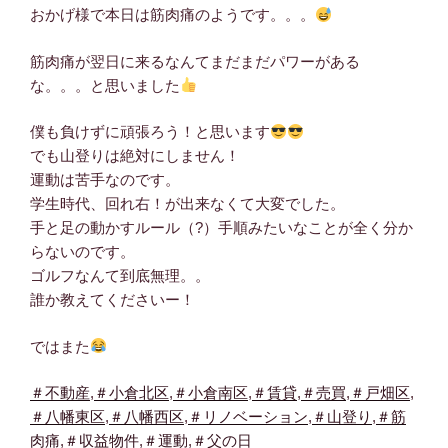
おかげ様で本日は筋肉痛のようです。。。
筋肉痛が翌日に来るなんてまだまだパワーがある
な。。。と思いました
僕も負けずに頑張ろう！と思います
でも山登りは絶対にしません！
運動は苦手なのです。
学生時代、回れ右！が出来なくて大変でした。
手と足の動かすルール（?）手順みたいなことが全く分か
らないのです。
ゴルフなんて到底無理。。
誰か教えてくださいー！
ではまた
＃
不動産
,
＃
小倉北区
,
＃
小倉南区
,
＃
賃貸
,
＃
売買
,
＃
戸畑区
,
＃
八幡東区
,
＃
八幡西区
,
＃
リノベーション
,
＃
山登り
,
＃
筋
肉痛
,
＃
収益物件
,
＃
運動
,
＃
父の日