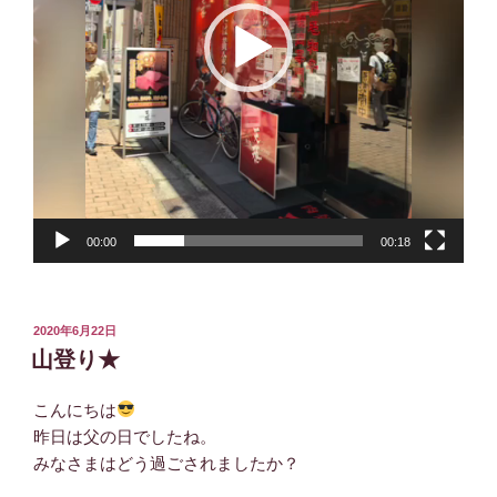
ー
00:00
00:18
投
2020年6月22日
稿
山登り★
日:
こんにちは
昨日は父の日でしたね。
みなさまはどう過ごされましたか？