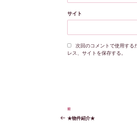
サイト
次回のコメントで使用する
レス、サイトを保存する。
投
前
前
稿
の
★物件紹介★
投
ナ
稿