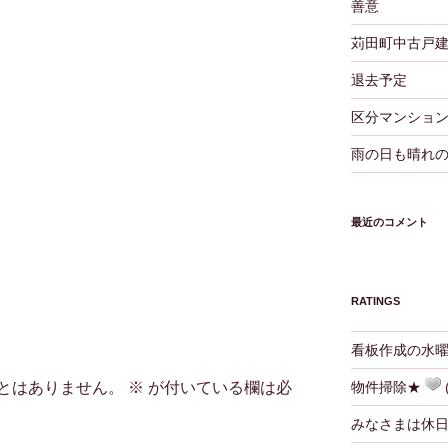
善意
苅田町中古戸
退去予定
区分マンショ
雨の日も晴れ
最近のコメント
RATINGS
看板作成の水
とはありません。
※
が付いている欄は必
物件掃除★
(
みなさまは休