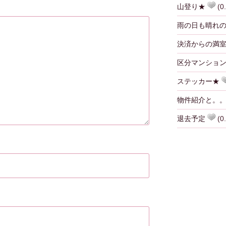
山登り★
(0.
雨の日も晴れ
決済からの満室
区分マンショ
ステッカー★
物件紹介と。
退去予定
(0.