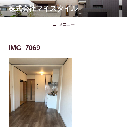
コ
株式会社マイスタイル
ン
テ
ン
メニュー
ツ
へ
ス
IMG_7069
キ
ッ
プ