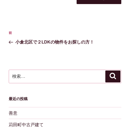
投
前
前
稿
の
小倉北区で２LDKの物件をお探しの方！
ナ
投
ビ
稿
ゲ
ー
検
検
シ
索
索:
ョ
ン
最近の投稿
善意
苅田町中古戸建て