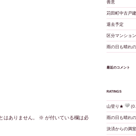
善意
苅田町中古戸
退去予定
区分マンショ
雨の日も晴れ
最近のコメント
RATINGS
山登り★
(0.
とはありません。
※
が付いている欄は必
雨の日も晴れ
決済からの満室