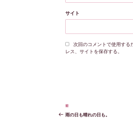
サイト
次回のコメントで使用する
レス、サイトを保存する。
投
前
前
稿
の
雨の日も晴れの日も。
投
ナ
稿