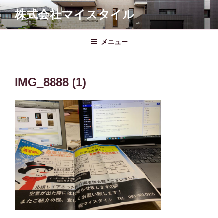
コ
株式会社マイスタイル
ン
テ
ン
メニュー
ツ
へ
ス
IMG_8888 (1)
キ
ッ
プ