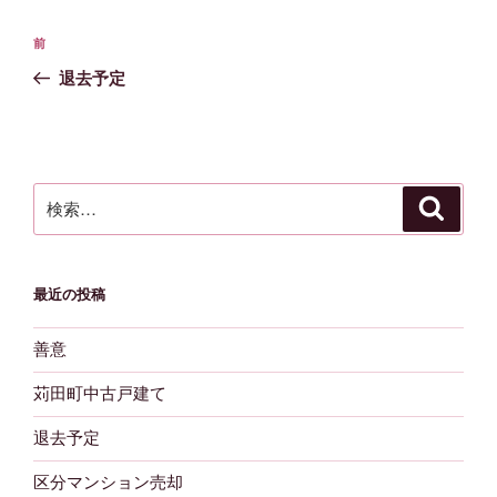
投
前
前
稿
の
退去予定
ナ
投
ビ
稿
ゲ
ー
検
検
シ
索
索:
ョ
ン
最近の投稿
善意
苅田町中古戸建て
退去予定
区分マンション売却